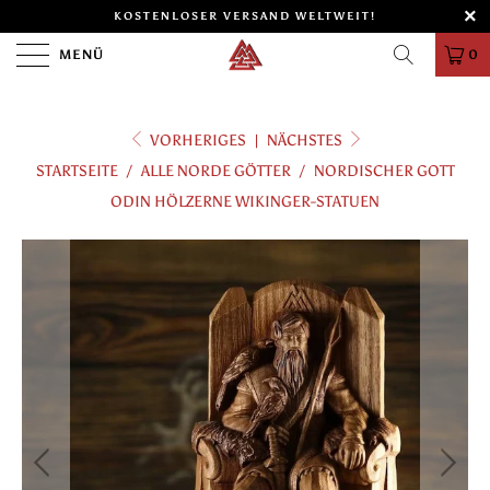
KOSTENLOSER VERSAND WELTWEIT!
MENÜ
0
VORHERIGES
|
NÄCHSTES
STARTSEITE
/
ALLE NORDE GÖTTER
/
NORDISCHER GOTT
ODIN HÖLZERNE WIKINGER-STATUEN