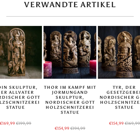
VERWANDTE ARTIKEL
IN SKULPTUR,
THOR IM KAMPF MIT
TYR, DER
DER ALLVATER
JORMUNGAND
GESETZGEBE
RDISCHER GOTT
SKULPTUR,
NORDISCHER G
LZSCHNITZEREI
NORDISCHER GOTT
HOLZSCHNITZE
STATUE
HOLZSCHNITZEREI
STATUE
STATUE
€169,99
€199,99
€154,99
€169,99
€154,99
€194,99