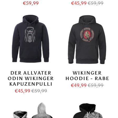
€59,99
€45,99
€59,99
DER ALLVATER
WIKINGER
ODIN WIKINGER
HOODIE - RABE
KAPUZENPULLI
€49,99
€59,99
€45,99
€59,99