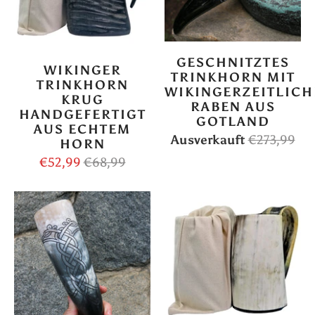
GESCHNITZTES
WIKINGER
TRINKHORN MIT
TRINKHORN
WIKINGERZEITLIC
KRUG
RABEN AUS
HANDGEFERTIGT
GOTLAND
AUS ECHTEM
Ausverkauft
€273,99
HORN
€52,99
€68,99