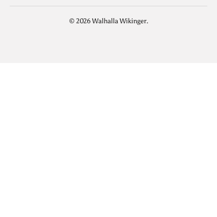
© 2026
Walhalla Wikinger
.