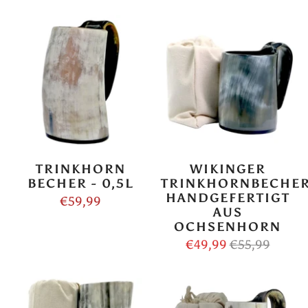
TRINKHORN
WIKINGER
BECHER - 0,5L
TRINKHORNBECHE
HANDGEFERTIGT
€59,99
AUS
OCHSENHORN
€49,99
€55,99