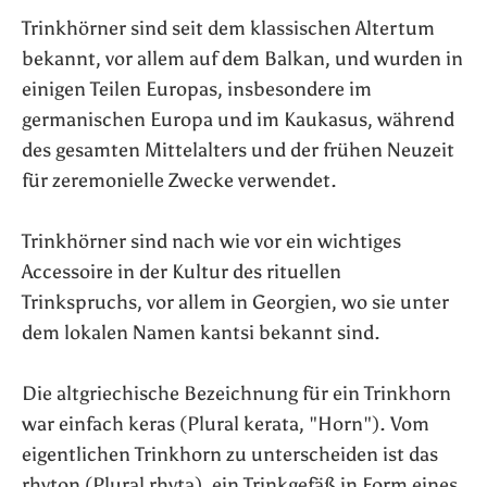
Trinkhörner sind seit dem klassischen Altertum
bekannt, vor allem auf dem Balkan, und wurden in
einigen Teilen Europas, insbesondere im
germanischen Europa und im Kaukasus, während
des gesamten Mittelalters und der frühen Neuzeit
für zeremonielle Zwecke verwendet.
Trinkhörner sind nach wie vor ein wichtiges
Accessoire in der Kultur des rituellen
Trinkspruchs, vor allem in Georgien, wo sie unter
dem lokalen Namen kantsi bekannt sind.
Die altgriechische Bezeichnung für ein Trinkhorn
war einfach keras (Plural kerata, "Horn"). Vom
eigentlichen Trinkhorn zu unterscheiden ist das
rhyton (Plural rhyta), ein Trinkgefäß in Form eines