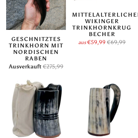
MITTELALTERLICHE
WIKINGER
TRINKHORNKRUG
BECHER
GESCHNITZTES
€59,99
€69,99
aus
TRINKHORN MIT
NORDISCHEN
RABEN
Ausverkauft
€275,99