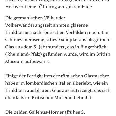
Horns mit einer Öffnung am spitzen Ende.
Die germanischen Völker der
Völkerwanderungszeit ahmten gläserne
Trinkhörner nach römischen Vorbildern nach. Ein
schönes merowingisches Exemplar aus olivgrünem
Glas aus dem 5. Jahrhundert, das in Bingerbrück
(Rheinland-Pfalz) gefunden wurde, wird im British
Museum aufbewahrt.
Einige der Fertigkeiten der römischen Glasmacher
haben im lombardischen Italien überlebt, wie ein
Trinkhorn aus blauem Glas aus Sutri zeigt, das sich
ebenfalls im Britischen Museum befindet.
Die beiden Gallehus-Hörner (frühes 5.