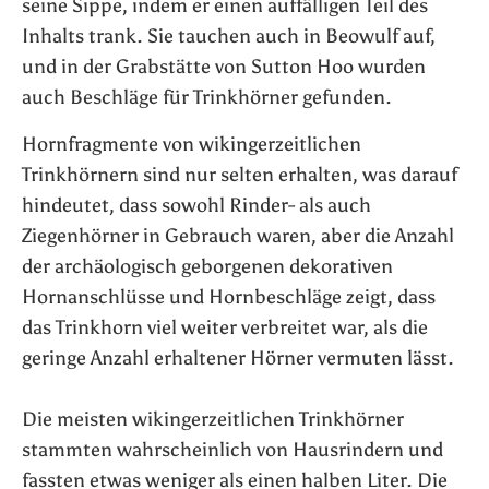
seine Sippe, indem er einen auffälligen Teil des
Inhalts trank. Sie tauchen auch in Beowulf auf,
und in der Grabstätte von Sutton Hoo wurden
auch Beschläge für Trinkhörner gefunden.
Hornfragmente von wikingerzeitlichen
Trinkhörnern sind nur selten erhalten, was darauf
hindeutet, dass sowohl Rinder- als auch
Ziegenhörner in Gebrauch waren, aber die Anzahl
der archäologisch geborgenen dekorativen
Hornanschlüsse und Hornbeschläge zeigt, dass
das Trinkhorn viel weiter verbreitet war, als die
geringe Anzahl erhaltener Hörner vermuten lässt.
Die meisten wikingerzeitlichen Trinkhörner
stammten wahrscheinlich von Hausrindern und
fassten etwas weniger als einen halben Liter. Die