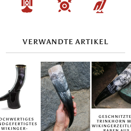
VERWANDTE ARTIKEL
GESCHNITZT
OCHWERTIGES
TRINKHORN M
NDGEFERTIGTES
WIKINGERZEITL
WIKINGER-
RABEN AUS