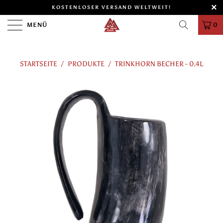
KOSTENLOSER VERSAND WELTWEIT!
MENÜ
0
STARTSEITE
/
PRODUKTE
/
TRINKHORN BECHER - 0.4L