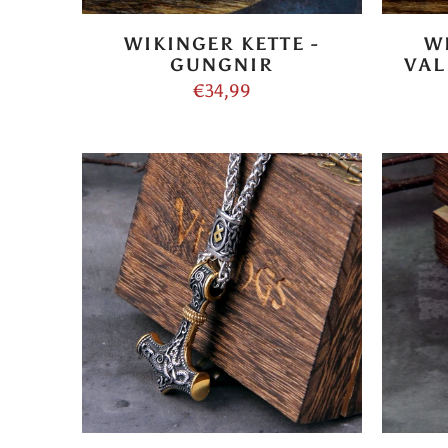
WIKINGER KETTE -
W
GUNGNIR
VAL
€34,99