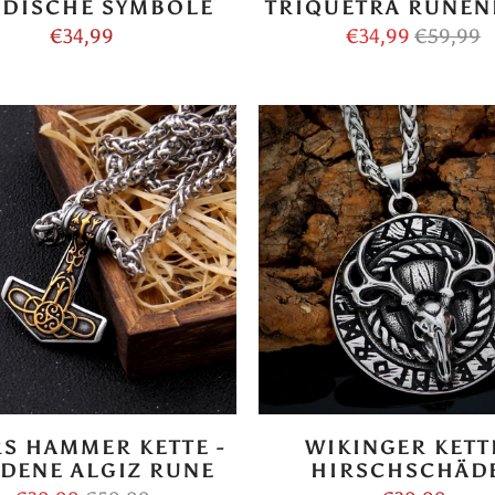
DISCHE SYMBOLE
TRIQUETRA RUNEN
€34,99
€34,99
€59,99
S HAMMER KETTE -
WIKINGER KETTE
DENE ALGIZ RUNE
HIRSCHSCHÄD