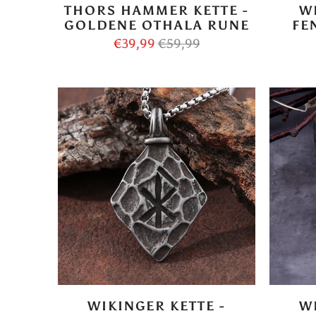
THORS HAMMER KETTE -
W
GOLDENE OTHALA RUNE
FE
€39,99
€59,99
WIKINGER KETTE -
W