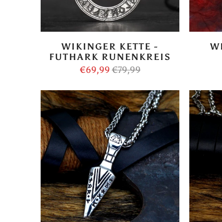
WIKINGER KETTE -
W
FUTHARK RUNENKREIS
€69,99
€79,99