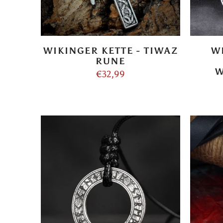
WIKINGER KETTE - TIWAZ
W
RUNE
W
€32,99