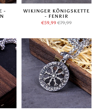
 -
WIKINGER KÖNIGSKETTE
EN
- FENRIR
€59,99
€79,99