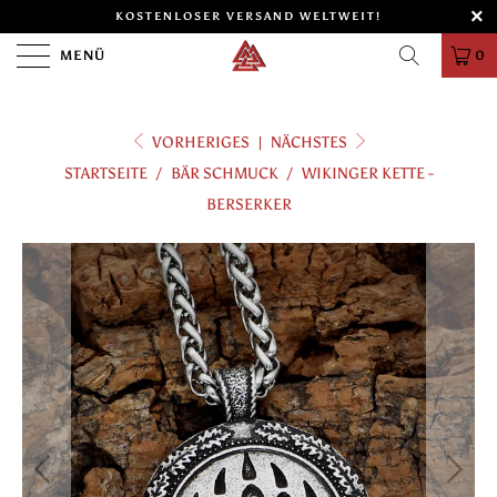
KOSTENLOSER VERSAND WELTWEIT!
MENÜ
0
VORHERIGES
|
NÄCHSTES
STARTSEITE
/
BÄR SCHMUCK
/
WIKINGER KETTE -
BERSERKER