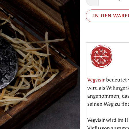
IN DEN WAR
Vegvisir
bedeutet w
wird als Wikinger
angenommen, dass 
seinen Weg zu fin
Vegvisir wird im 
Vigfusson zusamm