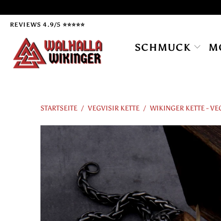
REVIEWS 4.9/5 ⭐⭐⭐⭐⭐
SCHMUCK
M
STARTSEITE
/
VEGVISIR KETTE
/
WIKINGER KETTE - VE