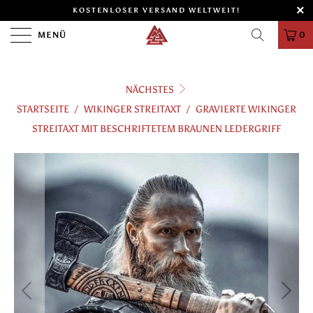
KOSTENLOSER VERSAND WELTWEIT!
MENÜ
0
NÄCHSTES
STARTSEITE
/
WIKINGER STREITAXT
/
GRAVIERTE WIKINGER
STREITAXT MIT BESCHRIFTETEM BRAUNEN LEDERGRIFF