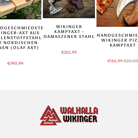
WIKINGER
DGESCHMIEDETE
KAMPFAXT -
KINGER-AXT AUS
HANDGESCHMIE
DAMASZENER STAHL
LENSTOFFSTAHL
WIKINGER PIZ
T NORDISCHEN
KAMPFAXT
NEN (OLAF AXT)
€262,99
€166,99
€213,99
€390,99