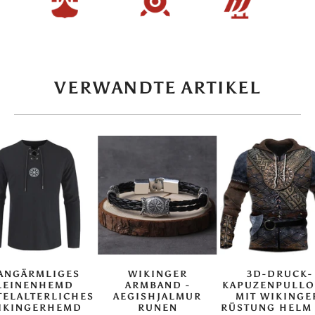
VERWANDTE ARTIKEL
ANGÄRMLIGES
WIKINGER
3D-DRUCK-
LEINENHEMD
ARMBAND -
KAPUZENPULLO
TELALTERLICHES
AEGISHJALMUR
MIT WIKINGE
IKINGERHEMD
RUNEN
RÜSTUNG HELM