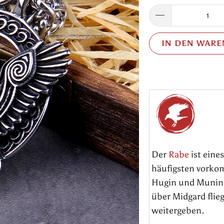
IN DEN WAR
Der
Rabe
ist eine
häufigsten vorko
Hugin und Munin, 
über Midgard flie
weitergeben.