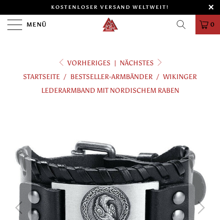
KOSTENLOSER VERSAND WELTWEIT!
MENÜ
0
VORHERIGES
|
NÄCHSTES
STARTSEITE
/
BESTSELLER-ARMBÄNDER
/
WIKINGER
LEDERARMBAND MIT NORDISCHEM RABEN