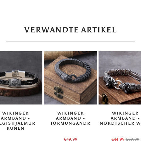
VERWANDTE ARTIKEL
WIKINGER
WIKINGER
WIKINGER
ARMBAND -
ARMBAND -
ARMBAND -
EGISHJALMUR
JORMUNGANDR
NORDISCHER W
RUNEN
€49,99
€44,99
€69,99