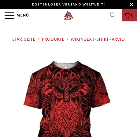
KOSTENLOSER VERSAND WELTWEIT!
MENÜ
0
STARTSEITE
/
PRODUKTE
/
WIKINGER T-SHIRT - ARVID