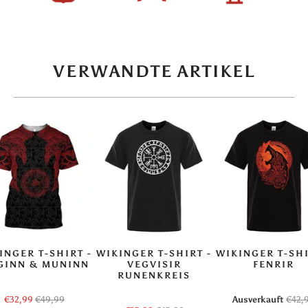
VERWANDTE ARTIKEL
INGER T-SHIRT -
WIKINGER T-SHIRT -
WIKINGER T-SHI
GINN & MUNINN
VEGVISIR
FENRIR
RUNENKREIS
€32,99
€49,99
Ausverkauft
€42,