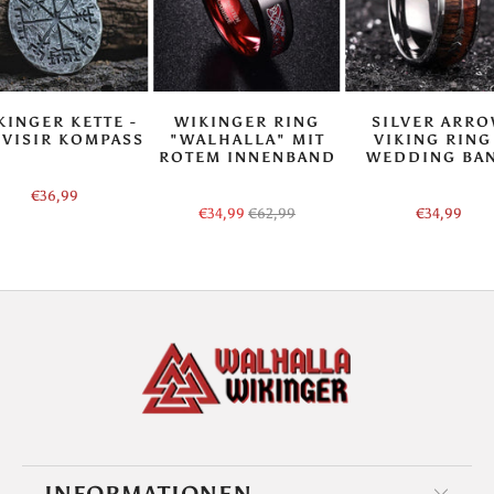
KINGER KETTE -
WIKINGER RING
SILVER ARR
VISIR KOMPASS
"WALHALLA" MIT
VIKING RING
ROTEM INNENBAND
WEDDING BA
€36,99
€34,99
€62,99
€34,99
INFORMATIONEN