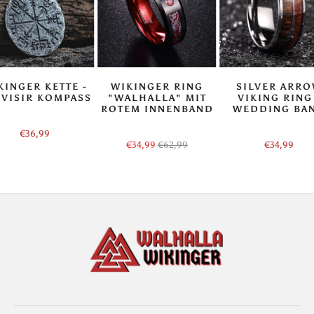
KINGER KETTE -
WIKINGER RING
SILVER ARR
VISIR KOMPASS
"WALHALLA" MIT
VIKING RING
ROTEM INNENBAND
WEDDING BA
€36,99
€34,99
€62,99
€34,99