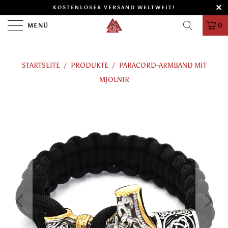
KOSTENLOSER VERSAND WELTWEIT!
MENÜ
0
STARTSEITE
/
PRODUKTE
/
PARACORD-ARMBAND MIT
MJOLNIR