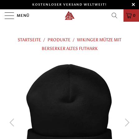
KOSTENLOSER VERSAND WELTWEIT!
MENÜ
0
STARTSEITE
/
PRODUKTE
/
WIKINGER MÜTZE MIT
BERSERKER ALTES FUTHARK