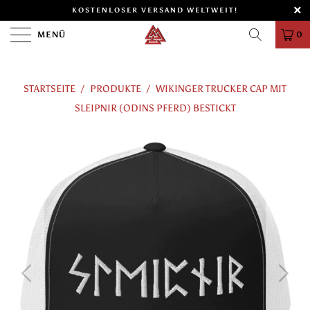
KOSTENLOSER VERSAND WELTWEIT!
MENÜ
0
STARTSEITE
/
PRODUKTE
/
WIKINGER TRUCKER CAP MIT
SLEIPNIR (ODINS PFERD) BESTICKT