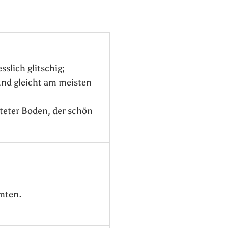
sslich glitschig;
 und gleicht am meisten
iteter Boden, der schön
mten.