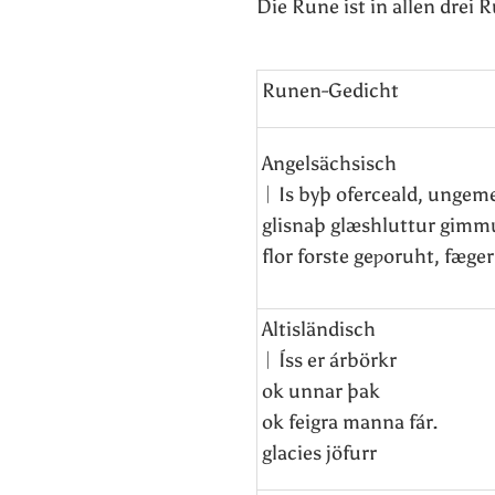
Die Rune ist in allen drei
Runen-Gedicht
Angelsächsisch
ᛁ Is byþ oferceald, ungem
glisnaþ glæshluttur gimm
flor forste geƿoruht, fæge
Altisländisch
ᛁ Íss er árbörkr
ok unnar þak
ok feigra manna fár.
glacies jöfurr