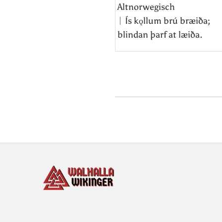
Altnorwegisch
ᛁ Ís kǫllum brú bræiða;
blindan þarf at læiða.