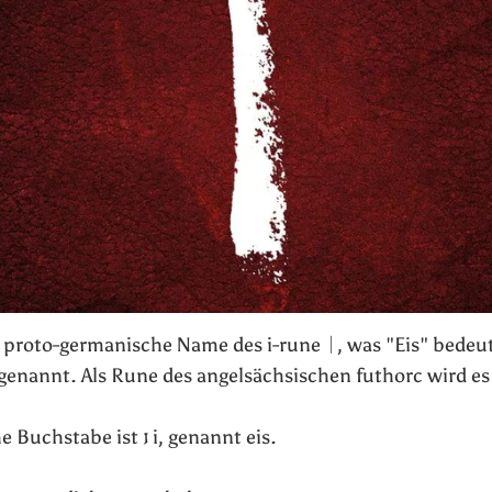
te proto-germanische Name des i-rune ᛁ, was "Eis" bede
s genannt. Als Rune des angelsächsischen futhorc wird es
Buchstabe ist 𐌹 i, genannt eis.