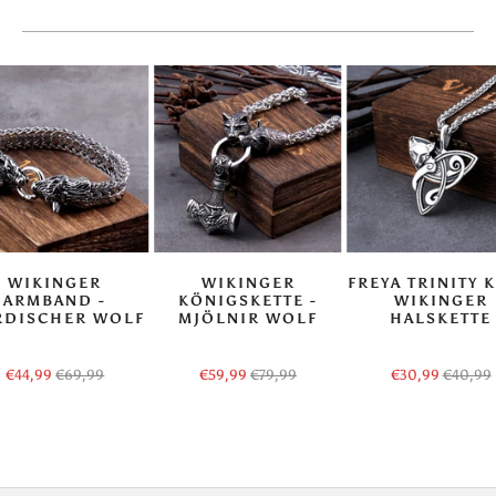
WIKINGER
WIKINGER
FREYA TRINITY 
ARMBAND -
KÖNIGSKETTE -
WIKINGER
RDISCHER WOLF
MJÖLNIR WOLF
HALSKETTE
€44,99
€69,99
€59,99
€79,99
€30,99
€40,99