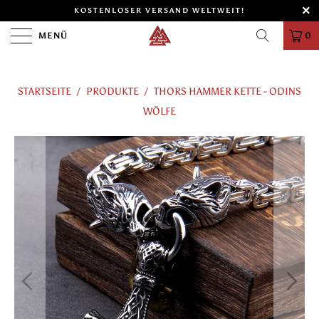
KOSTENLOSER VERSAND WELTWEIT!
MENÜ
0
STARTSEITE
/
PRODUKTE
/
THORS HAMMER KETTE - ODINS
WÖLFE